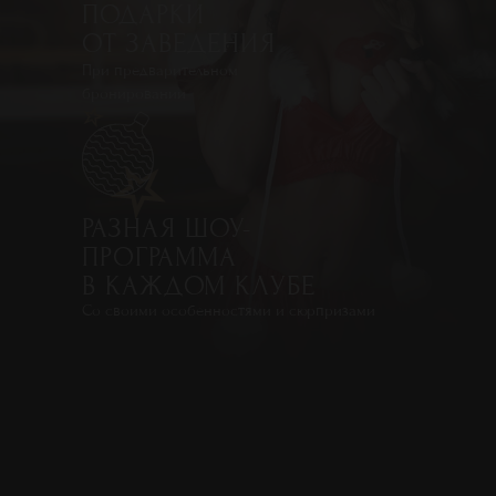
ПОДАРКИ
ОТ ЗАВЕДЕНИЯ
Смотреть подробнее
Смотреть подробнее
При предварительном
бронировании
РАЗНАЯ ШОУ-
ПРОГРАММА
В КАЖДОМ КЛУБЕ
Со своими особенностями и сюрпризами