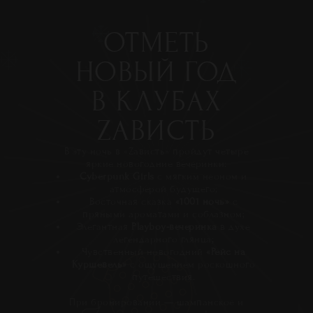
ОТМЕТЬ
НОВЫЙ ГОД
В КЛУБАХ
ZАВИСТЬ
В эту ночь в «Zависть» пройдут четыре
яркие новогодние вечеринки:
Cyberpunk Girls
с мягким неоном и
атмосферой будущего;
Восточная сказка
«1001 ночь»
с
пряными ароматами и соблазном;
Элегантная
Playboy-вечеринка
в духе
легендарного глянца;
Чувственный новогодний
«Рейс на
Куршевель»
с ощущением роскошного
путешествия.
При бронировании — шампанское и