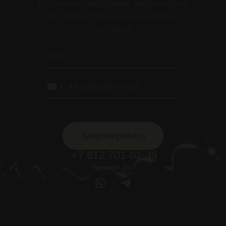
Шоу бар
Расскажем подробнее, забронируем
Подиум Клаб
за тобой стол и все акционные
Стрип бар
условия
Борт N1
2013-2026 Zavist Group
+7
Забронировать
+7 812 701-01-39
На связи 24/7