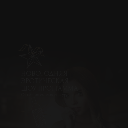
БОРТ N1
PODIUM CLUB
НОВОГОДНЯЯ
ЭРОТИЧЕСКАЯ
ШОУ-ПРОГРАММА
От наших смелых снегурочек
ЛЕТИМ
PLAYBOY
НА КУРШЕВЕЛЬ
PARTY