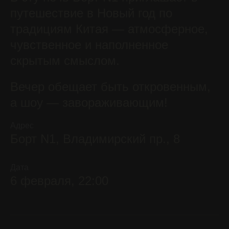
путешествие в Новый год по
традициям Китая — атмосферное,
чувственное и наполненное
скрытым смыслом.
Вечер обещает быть откровенным,
а шоу — завораживающим!
Адрес
Борт N1, Владимирский пр., 8
БРОНИРУЙТЕ
СТОЛ
Дата
С ЛУЧШИМ ВИДОМ
6 февраля, 22:00
Получите особый сервис
и незабываемые впечатления