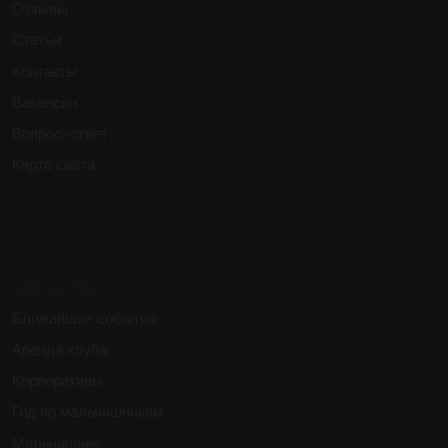
СОБЫТИЯ
Ближайшие события
Аренда клуба
Корпоративы
Гид по мальчишникам
Мальчишник
Согласие на ПНд
Правила посещения
Политика конфиденциальности
2013-2026 Zavist Group