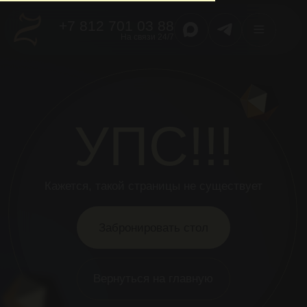
+7 812 701 03 88
На связи 24/7
УПС!!!
Кажется, такой страницы не существует
Забронировать стол
Вернуться на главную