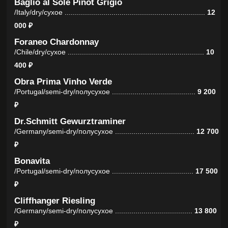
Ред Булл, Егермейстер, апельсин ........................
1 300 ₽
Черный Русский
/ Black Russian
80 мл
Водка, кофейный ликер ...............................................
950 ₽
Белый Русский
/ White Russian
120 мл
Водка, кофейный ликер, сливки ...........................
1 000 ₽
Кловер Клаб Физз
/ Clover Club Fizz
150 мл
Содовая, джин, пюре малина, сироп,
сок лимона, сублим. клубника ...............................
1 150 ₽
Апероль Спритц
/ Aperol Spritz
230 мл
Игристое брют, Апероль, содовая,
апельсин .........................................................................
1
750 ₽
Кампари Спритц
/ Campari Spritz
230 мл
Игристое брют, Кампари, содовая,
апельсин .........................................................................
1
750 ₽
Порн Стар Мартини