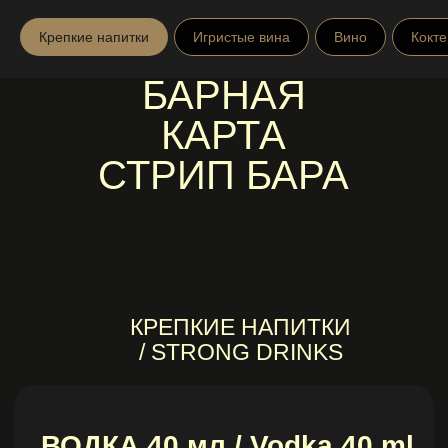
Крепкие напитки
Игристые вина
Вино
Кокте
БАРНАЯ
КАРТА
СТРИП БАРА
ВОДКА 40 мл / Vodka 40 ml
КРЕПКИЕ НАПИТКИ
/ STRONG DRINKS
Лаб 40
/ LAB 40 .............................................................................
650
ВИС
₽
Белуга
/ Beluga .............................................................................
700