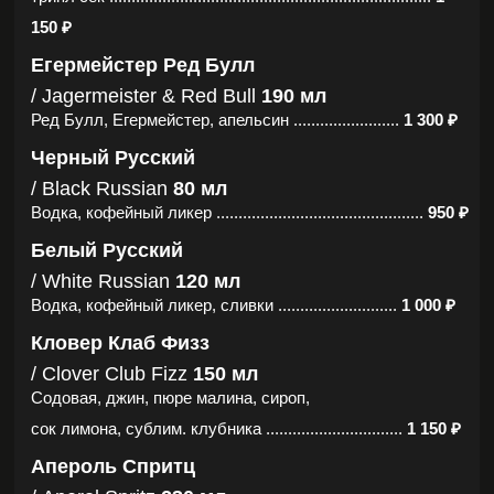
Бар
Закуски
Паровые
Шоу