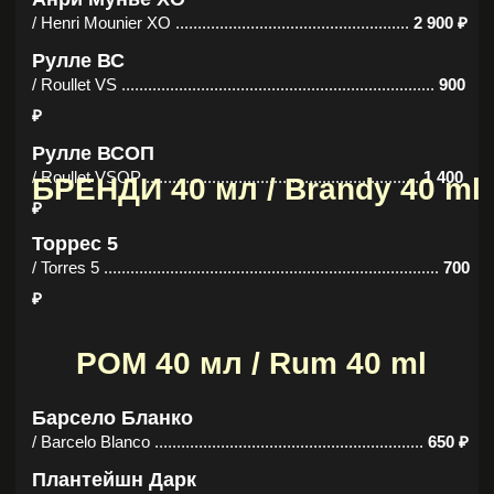
₽
Корральехо Бланко
/ Corralejo Blanco .......................................................
1 050 ₽
ДЖИН 40 мл / Gin 40 ml
Танкерей
/ Tanqueray ...................................................................
1 000
₽
Джинато
/ Ginato ...........................................................................
1 100
₽
Гордонс
/ Gordons ..........................................................................
700
₽
АПЕРИТИВЫ 40 мл /
Aperitifs 40 ml
Чинзано Бьянко
/ Cinzano Bianco ............................................................
500 ₽
Чинзано Россо
/ Cinzano Rosso ..............................................................
500
₽
Чинзано Экстра Драй