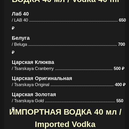
₽
Царская Клюква
/ Tsarskaya Cranberry ..................................................
500 ₽
Царская Оригинальная
/ Tsarskaya Original .......................................................
400 ₽
Царская Золотая
/ Tsarskaya Gold .............................................................
550
₽
ИМПОРТНАЯ ВОДКА 40 мл /
Imported Vodka
Абсолют
/ Absolut ............................................................................
750
₽
Рейка
/ Reyka ............................................................................
1
850 ₽
ВИСКИ 40 мл / Whiskey 40
ml
Шотландский виски / Scotch
Whiskey
Чивас Ригал 12
/ Chivas Regal 12 ..........................................................
1 150