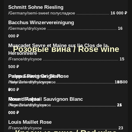
/ Porn Star Martini
150мл
Ванильная водка, игристое брют,
пюре маракуйя, сироп манго,
сок лимона ....................................................................
1 600
₽
Пилигрим
/ Piligrim
200 мл
Эвервесс лимон/лайм, виски,
Егермейстер, сироп яблоко, сироп орех,
сок лимона, лайм .......................................................
2 000
₽
Лонг Айленд
/ Long Island
210 мл
Водка, ром, джин, текила,
трипл сек, сок лимона, сироп,
кола, лимон ...................................................................
2 200
₽
Парадайз
/ Paradise
170 мл
Текила, вермут, ликер, кордиал ягодный,
ангостура, Эвервесс лимон/лайм ......................
2 550 ₽
Мечта Актрисы
/ Actress's Dream
220 мл
Виски, ликёр черная смородина, пюре
малины, сироп, сок лайма, содовая ..................
2 900 ₽