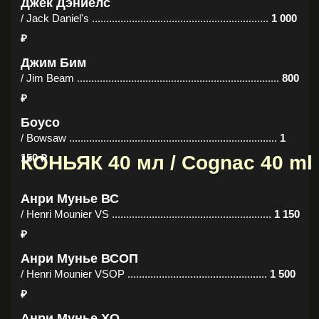
₽
РОМ 40 мл / Rum 40 ml
Барсело Бланко
/ Barcelo Blanco .............................................................
650 ₽
Плантейшн Дарк
/ Plantation Dark .............................................................
750 ₽
Хайбол Экспресс 12 лет
/ Highball Express 12 ...................................................
1 400
₽
ТЕКИЛА 40 мл / Tequila 40 ml
Эсполон бланко
/ Espolon Blanco .........................................................
1 000 ₽
Эсполон репосадо
/ Espolon Reposado ....................................................
1 150 ₽
1598 сильвер
/ 1598 Silver .......................................................................
650
₽
1598 голд
/ 1598 Gold ........................................................................
700