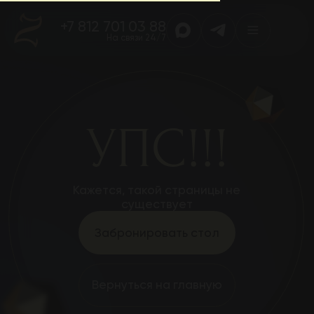
+7 812 701 03 88
На связи 24/7
УПС!!!
Кажется, такой страницы не
существует
Забронировать стол
Вернуться на главную