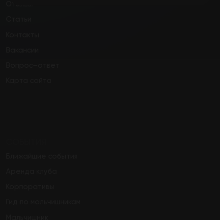
СОБЫТИЯ
Ближайшие события
Аренда клуба
Корпоративы
Гид по мальчишникам
Мальчишник
Согласие на ПНд
Правила посещения
Политика конфиденциальности
2013-2026 Zavist
Group