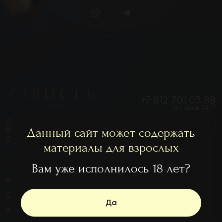
+7 812 701 03 88
На связи 24/7
ООО "Зависть"
ИНН 7841508028
ОГРН 1147847320147
НАВИГАЦИЯ
НАШИ БАРЫ
Шоу бар
Меню
Стрип бар
О нас
Флирт бар
Акции
Данный сайт может содержать
Отзывы
материалы для взрослых
Статьи
Контакты
Вам уже исполнилось 18 лет?
Вакансии
Вопрос–ответ
Карта сайта
Да