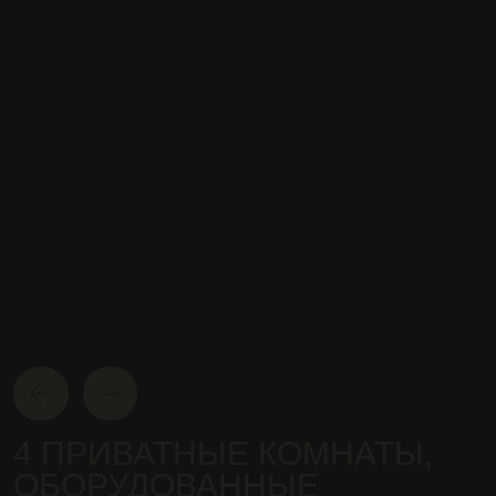
КАЖДУЮ
НОЧЬ
10% СКИДКА
В ДЕНЬ
РОЖДЕНИЯ
А ещё за 3 дня до него
и в течение 7 дней после
Забронировать
И бесплатный вход для
именинника и гостей