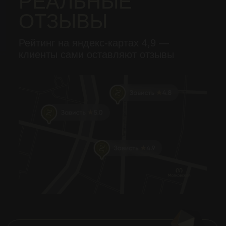
Открытое меню с ценами и никакой
консумации
ШОУ–
ПРОГРАММЫ
Поставленные танцы,
парные программы
и импровизация
НАПИТКИ
И ЗАКУСКИ