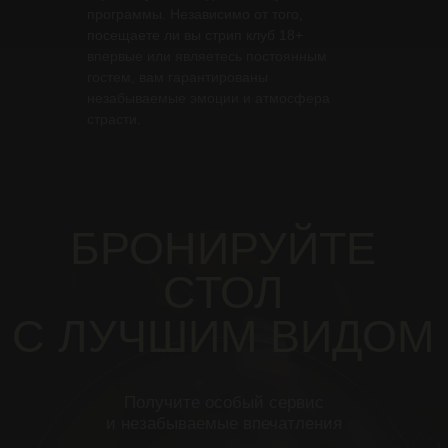
программы. Независимо от того,
Бронировать стол
посещаете ли вы стрип клуб 18+
впервые или являетесь постоянным
гостем, вам гарантированы
Нажимая на кнопку «Бронировать стол»,
я соглашаюсь
незабываемые эмоции и атмосфера
с
политикой конфиденциальности
страсти.
+7 812 701 03 88
На связи 24/7
ООО "Зависть"
ИНН 7841508028
ОГРН 1147847320147
НАВИГАЦИЯ
НАШИ БАРЫ
Шоу бар
Меню
Стрип бар
О нас