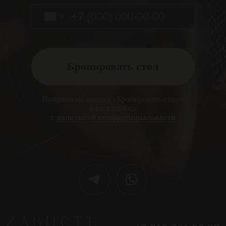
Флирт бар
Акции
Отзывы
Статьи
Контакты
Вакансии
Вопрос–ответ
Карта сайта
СОБЫТИЯ
Ближайшие события
Аренда клуба
Корпоративы
Гид по мальчишникам
Мальчишник