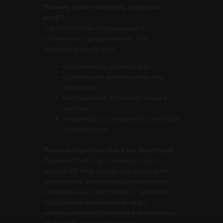
Почему стоит посетить стриптиз
клуб?
Стриптиз клубы сексуальные и
утончённые одновременно. Это
идеальное место для:
отдыха после долгого дня;
организации мальчишника или
вечеринки;
наслаждения эстетикой танца и
эротики;
знакомства с уникальной культурой
стриптиз-шоу.
Первые стрип-клубы и их эволюция
Первый стрип клуб появился ещё в
начале XX века и с тех пор индустрия
претерпела значительные изменения.
Современные стрип клубы с эротикой
предлагают невероятные шоу с
использованием световых и визуальных